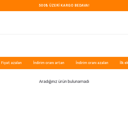
500₺ ÜZERI KARGO BEDAVA!
Fiyat azalan
İndirim oranı artan
İndirim oranı azalan
İlk e
Aradığınız ürün bulunamadı